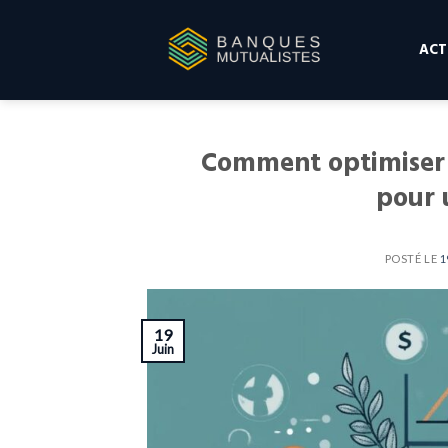
Skip
to
ACT
content
Comment optimiser 
pour 
POSTÉ LE
1
19
Juin